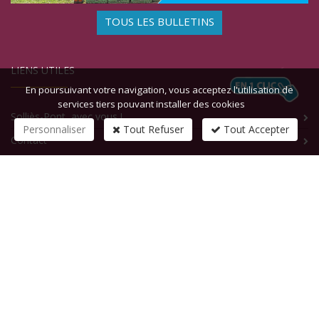
TOUS LES BULLETINS
LIENS UTILES
En poursuivant votre navigation, vous acceptez l'utilisation de
services tiers pouvant installer des cookies
Solliès-Pont, avec vous !
Personnaliser
Tout Refuser
Tout Accepter
Contact
CONTACTEZ-NOUS
1 rue de la République
83210
SOLLIES-PONT
Tél :
+33 (0)4 94 13 58 00
Fax :
+33 (0)4 94 13 58 01
Email :
infosite@solliespont.fr