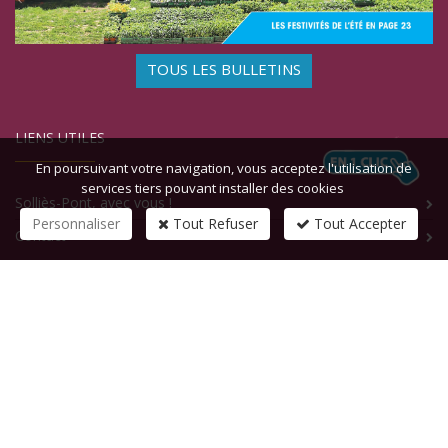
TOUS LES BULLETINS
LIENS UTILES
En poursuivant votre navigation, vous acceptez l'utilisation de
services tiers pouvant installer des cookies
Solliès-Pont, avec vous !
Personnaliser
Tout Refuser
Tout Accepter
Contact
CONTACTEZ-NOUS
1 rue de la République
83210
SOLLIES-PONT
Tél :
+33 (0)4 94 13 58 00
Fax :
+33 (0)4 94 13 58 01