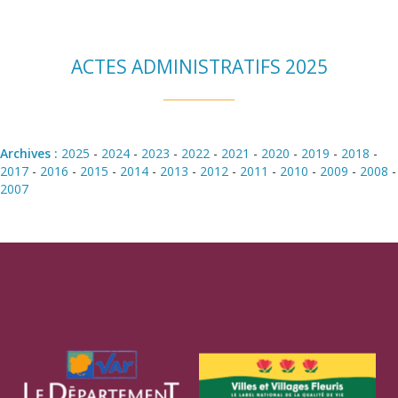
ACTES ADMINISTRATIFS 2025
Archives :
2025
-
2024
-
2023
-
2022
-
2021
-
2020
-
2019
-
2018
-
2017
-
2016
-
2015
-
2014
-
2013
-
2012
-
2011
-
2010
-
2009
-
2008
-
2007