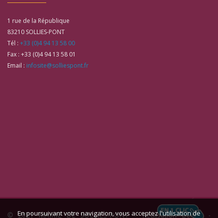
1 rue de la République
83210
SOLLIES-PONT
Tél :
+33 (0)4 94 13 58 00
Fax :
+33 (0)4 94 13 58 01
Email :
infosite@solliespont.fr
En poursuivant votre navigation, vous acceptez l'utilisation de
© 2021 MAIRIE DE SOLLIES-PONT -
Réalisation Bexter
-