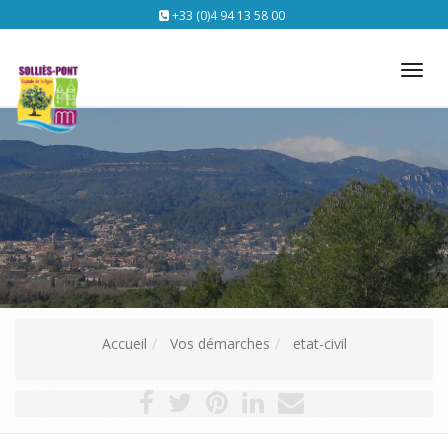
+33 (0)4 94 13 58 00
Tog
nav
Accueil
Vos démarches
etat-civil