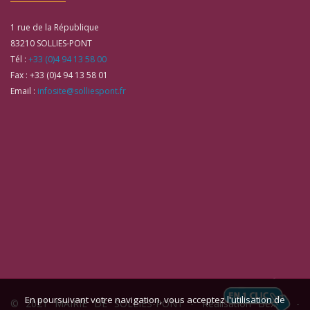
1 rue de la République
83210
SOLLIES-PONT
Tél :
+33 (0)4 94 13 58 00
Fax :
+33 (0)4 94 13 58 01
Email :
infosite@solliespont.fr
En poursuivant votre navigation, vous acceptez l'utilisation de
© 2021 MAIRIE DE SOLLIES-PONT -
Réalisation Bexter
-