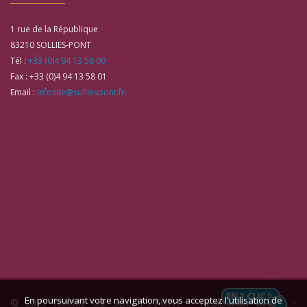
1 rue de la République
83210
SOLLIES-PONT
Tél :
+33 (0)4 94 13 58 00
Fax :
+33 (0)4 94 13 58 01
Email :
infosite@solliespont.fr
En poursuivant votre navigation, vous acceptez l'utilisation de
© 2021 MAIRIE DE SOLLIES-PONT -
Réalisation Bexter
-