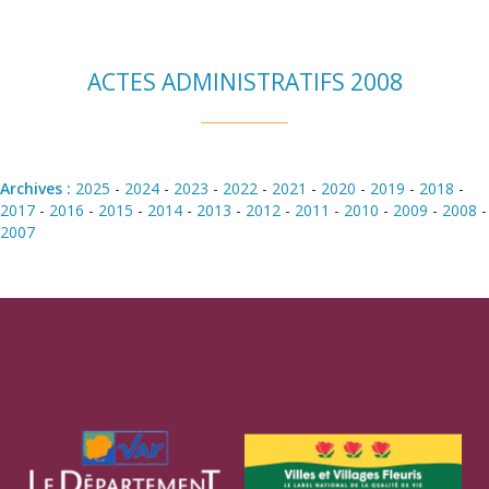
ACTES ADMINISTRATIFS 2008
Archives :
2025
-
2024
-
2023
-
2022
-
2021
-
2020
-
2019
-
2018
-
2017
-
2016
-
2015
-
2014
-
2013
-
2012
-
2011
-
2010
-
2009
-
2008
-
2007