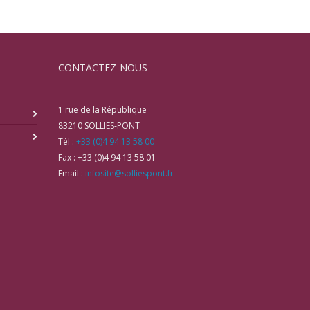
CONTACTEZ-NOUS
1 rue de la République
83210
SOLLIES-PONT
Tél :
+33 (0)4 94 13 58 00
Fax :
+33 (0)4 94 13 58 01
Email :
infosite@solliespont.fr