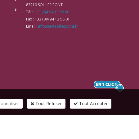
83210
SOLLIES-PONT
Tél :
+33 (0)4 94 13 58 00
Fax :
+33 (0)4 94 13 58 01
Email :
infosite@solliespont.fr
sonnaliser
Tout Refuser
Tout Accepter