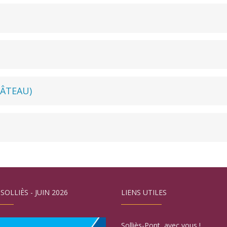
HÂTEAU)
 SOLLIÈS - JUIN 2026
LIENS UTILES
Solliès-Pont, avec vous !