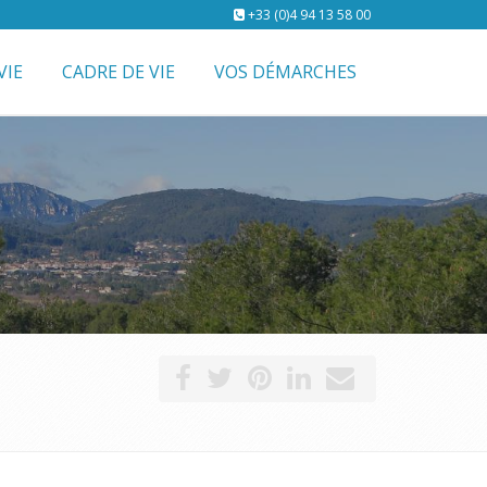
+33 (0)4 94 13 58 00
VIE
CADRE DE VIE
VOS DÉMARCHES