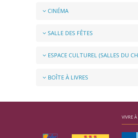
CINÉMA
SALLE DES FÊTES
ESPACE CULTUREL (SALLES DU C
BOÎTE À LIVRES
VIVRE À