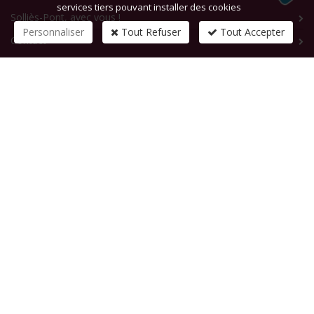
services tiers pouvant installer des cookies
Solliès-Pont, avec vous !
Personnaliser
Tout Refuser
Tout Accepter
Contact
CONTACTEZ-NOUS
1 rue de la République
83210
SOLLIES-PONT
Tél :
+33 (0)4 94 13 58 00
Fax :
+33 (0)4 94 13 58 01
Email :
infosite@solliespont.fr