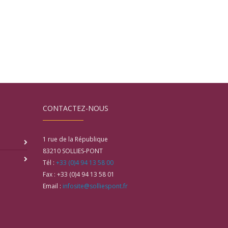
CONTACTEZ-NOUS
1 rue de la République
83210
SOLLIES-PONT
Tél :
+33 (0)4 94 13 58 00
Fax :
+33 (0)4 94 13 58 01
Email :
infosite@solliespont.fr