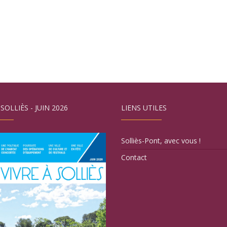
 SOLLIÈS - JUIN 2026
LIENS UTILES
Solliès-Pont, avec vous !
Contact