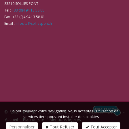
83210
SOLLIES-PONT
Tél :
+33 (0)4 94 13 58 00
Fax :
+33 (0)4 94 13 58 01
Email :
infosite@solliespont.fr
En poursuivant votre navigation, vous acceptez l'utilisation de
© 2021 MAIRIE DE SOLLIES-PONT -
Réalisation Bexter
-
services tiers pouvant installer des cookies
Accueil
-
Plan du site
-
Mentions légales
Personnaliser
Tout Refuser
Tout Accepter