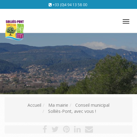
+33 (0)4 94 13 58 00
Tog
nav
Accueil
Ma mairie
Conseil municipal
Solliès-Pont, avec vous !