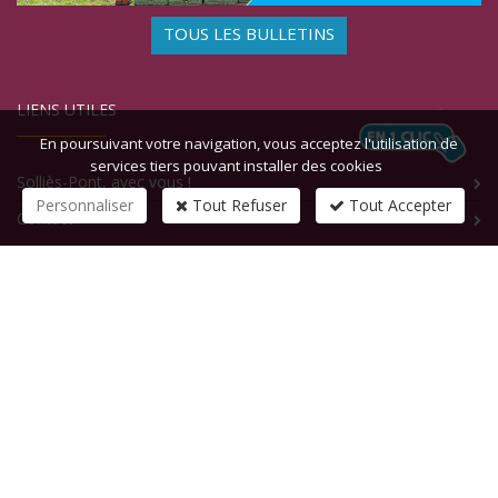
TOUS LES BULLETINS
LIENS UTILES
En poursuivant votre navigation, vous acceptez l'utilisation de
services tiers pouvant installer des cookies
Solliès-Pont, avec vous !
Personnaliser
Tout Refuser
Tout Accepter
Contact
CONTACTEZ-NOUS
1 rue de la République
83210
SOLLIES-PONT
Tél :
+33 (0)4 94 13 58 00
Fax :
+33 (0)4 94 13 58 01
Email :
infosite@solliespont.fr