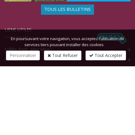
TOUS LES BULLETINS
LIENS UTILES
En poursuivant votre navigation, vous acceptez l'utilisation de
services tiers pouvant installer des cookies
Solliès-Pont, avec vous !
Personnaliser
Tout Refuser
Tout Accepter
Contact
CONTACTEZ-NOUS
1 rue de la République
83210
SOLLIES-PONT
Tél :
+33 (0)4 94 13 58 00
Fax :
+33 (0)4 94 13 58 01
Email :
infosite@solliespont.fr