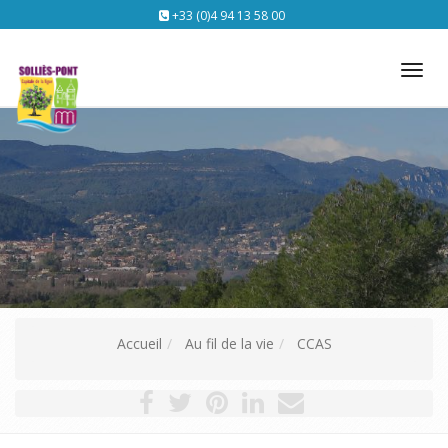
+33 (0)4 94 13 58 00
Tog
nav
Accueil
Au fil de la vie
CCAS