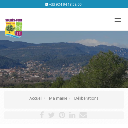
+33 (0)4 94 13 58 00
Tog
nav
Accueil
Ma mairie
Délibérations