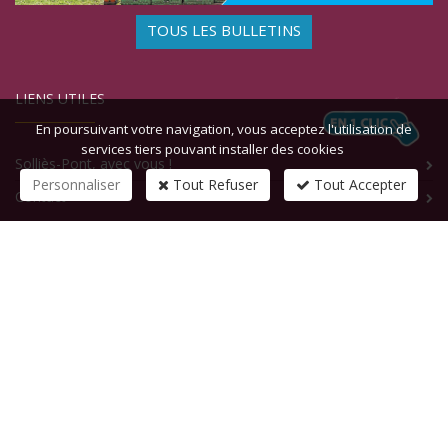
TOUS LES BULLETINS
LIENS UTILES
En poursuivant votre navigation, vous acceptez l'utilisation de
services tiers pouvant installer des cookies
Solliès-Pont, avec vous !
Personnaliser
Tout Refuser
Tout Accepter
Contact
CONTACTEZ-NOUS
1 rue de la République
83210
SOLLIES-PONT
Tél :
+33 (0)4 94 13 58 00
Fax :
+33 (0)4 94 13 58 01
Email :
infosite@solliespont.fr