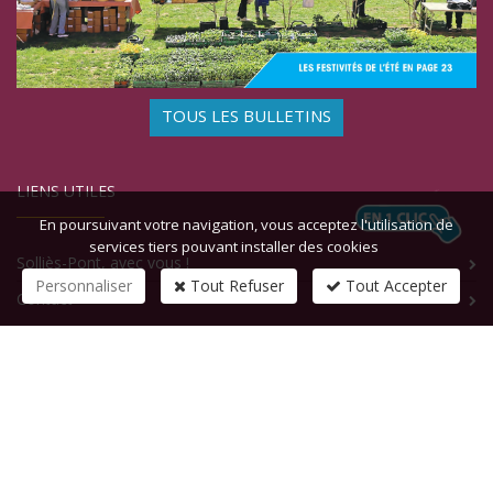
TOUS LES BULLETINS
LIENS UTILES
En poursuivant votre navigation, vous acceptez l'utilisation de
services tiers pouvant installer des cookies
Solliès-Pont, avec vous !
Personnaliser
Tout Refuser
Tout Accepter
Contact
CONTACTEZ-NOUS
1 rue de la République
83210
SOLLIES-PONT
Tél :
+33 (0)4 94 13 58 00