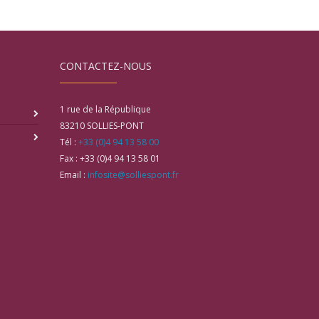
CONTACTEZ-NOUS
1 rue de la République
83210
SOLLIES-PONT
Tél :
+33 (0)4 94 13 58 00
Fax :
+33 (0)4 94 13 58 01
Email :
infosite@solliespont.fr