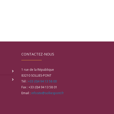
CONTACTEZ-NOUS
1 rue de la République
83210
SOLLIES-PONT
Tél :
+33 (0)4 94 13 58 00
Fax :
+33 (0)4 94 13 58 01
Email :
infosite@solliespont.fr