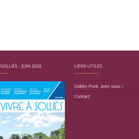
 SOLLIÈS - JUIN 2026
LIENS UTILES
Solliès-Pont, avec vous !
Contact