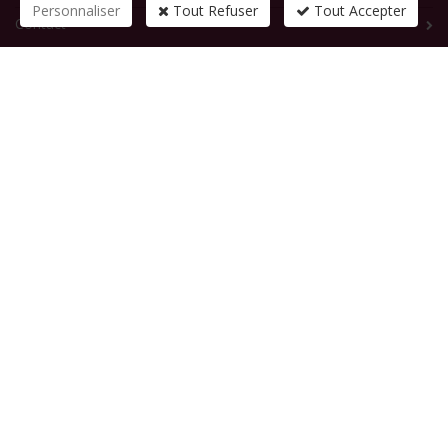
Personnaliser
Tout Refuser
Tout Accepter
Contact
CONTACTEZ-NOUS
1 rue de la République
83210
SOLLIES-PONT
Tél :
+33 (0)4 94 13 58 00
Fax :
+33 (0)4 94 13 58 01
Email :
infosite@solliespont.fr