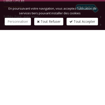
LIENS UTILES
En poursuivant votre navigation, vous acceptez l'utilisation de
services tiers pouvant installer des cookies
Solliès-Pont, avec vous !
Personnaliser
Tout Refuser
Tout Accepter
Contact
CONTACTEZ-NOUS
1 rue de la République
83210
SOLLIES-PONT
Tél :
+33 (0)4 94 13 58 00
Fax :
+33 (0)4 94 13 58 01
Email :
infosite@solliespont.fr