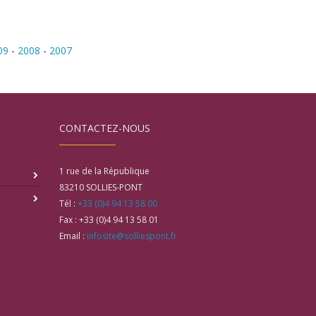
09
-
2008
-
2007
CONTACTEZ-NOUS
1 rue de la République
83210
SOLLIES-PONT
Tél :
+33 (0)4 94 13 58 00
Fax :
+33 (0)4 94 13 58 01
Email :
infosite@solliespont.fr