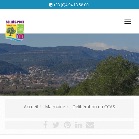
+33 (0)4 94 13 58 00
Tog
nav
Accueil
Ma mairie
Délibération du CCAS