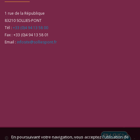
1 rue de la République
83210
SOLLIES-PONT
Tél :
+33 (0)4 94 13 58 00
Fax :
+33 (0)4 94 13 58 01
Email :
infosite@solliespont.fr
En poursuivant votre navigation, vous acceptez l'utilisation de
© 2021 MAIRIE DE SOLLIES-PONT -
Réalisation Bexter
-