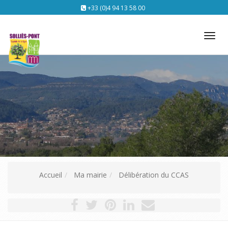
+33 (0)4 94 13 58 00
Tog
nav
Accueil
Ma mairie
Délibération du CCAS