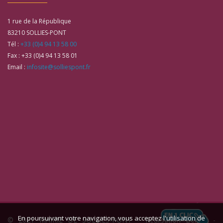
1 rue de la République
83210
SOLLIES-PONT
Tél :
+33 (0)4 94 13 58 00
Fax :
+33 (0)4 94 13 58 01
Email :
infosite@solliespont.fr
En poursuivant votre navigation, vous acceptez l'utilisation de
© 2021 MAIRIE DE SOLLIES-PONT -
Réalisation Bexter
-