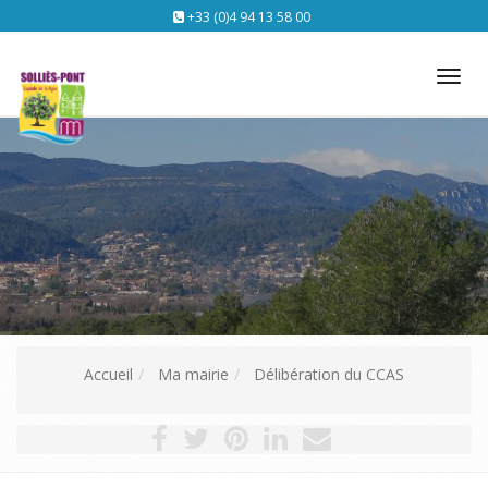
+33 (0)4 94 13 58 00
Tog
nav
Accueil
Ma mairie
Délibération du CCAS