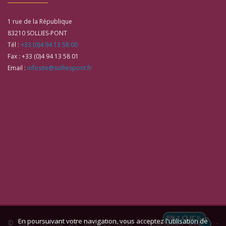
1 rue de la République
83210
SOLLIES-PONT
Tél :
+33 (0)4 94 13 58 00
Fax :
+33 (0)4 94 13 58 01
Email :
infosite@solliespont.fr
En poursuivant votre navigation, vous acceptez l'utilisation de
© 2021 MAIRIE DE SOLLIES-PONT -
Réalisation Bexter
-