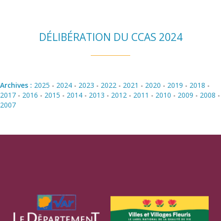
DÉLIBÉRATION DU CCAS 2024
Archives :
2025
-
2024
-
2023
-
2022
-
2021
-
2020
-
2019
-
2018
-
2017
-
2016
-
2015
-
2014
-
2013
-
2012
-
2011
-
2010
-
2009
-
2008
-
2007