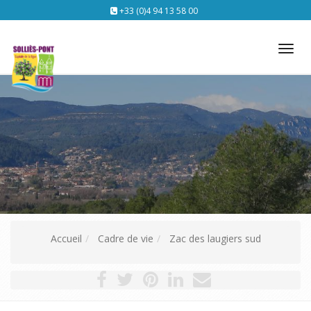
+33 (0)4 94 13 58 00
Tog
nav
Accueil
Cadre de vie
Zac des laugiers sud