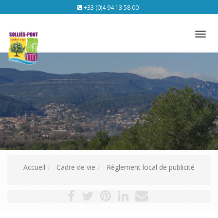
+33 (0)4 94 13 58 00
Tog
nav
Accueil
Cadre de vie
Règlement local de publicité