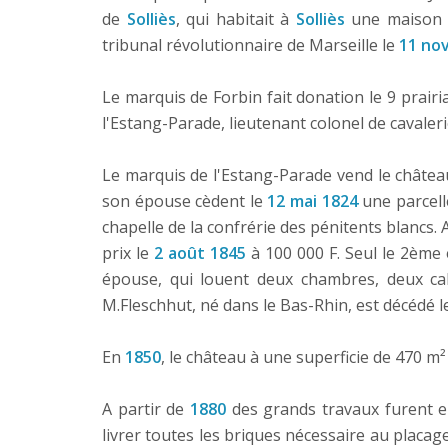
de
Solliès
, qui habitait à
Solliès
une maison a
tribunal révolutionnaire de Marseille le
11 no
Le marquis de Forbin fait donation le 9 prairi
l'Estang-Parade, lieutenant colonel de cavaler
Le marquis de l'Estang-Parade vend le château
son épouse cèdent le
12 mai 1824
une parcell
chapelle de la confrérie des pénitents blancs.
prix le
2 août 1845
à 100 000 F. Seul le 2ème 
épouse, qui louent deux chambres, deux cab
M.Fleschhut, né dans le Bas-Rhin, est décédé 
En
1850
, le château à une superficie de 470 m
A partir de
1880
des grands travaux furent en
livrer toutes les briques nécessaire au placage