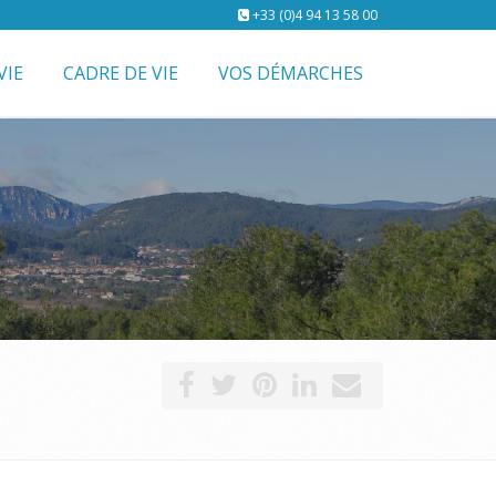
+33 (0)4 94 13 58 00
VIE
CADRE DE VIE
VOS DÉMARCHES