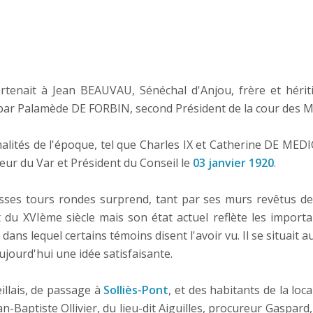
partenait à Jean BEAUVAU, Sénéchal d'Anjou, frère et hér
ar Palamède DE FORBIN, second Président de la cour des M
nalités de l'époque, tel que Charles IX et Catherine DE MEDI
 du Var et Président du Conseil le
03 janvier 1920
.
ses tours rondes surprend, tant par ses murs revêtus de b
t du XVIème siècle mais son état actuel reflète les importa
e dans lequel certains témoins disent l'avoir vu. Il se situai
ujourd'hui une idée satisfaisante.
illais, de passage à
Solliès-Pont
, et des habitants de la loca
an-Baptiste Ollivier, du lieu-dit Aiguilles, procureur Gaspar