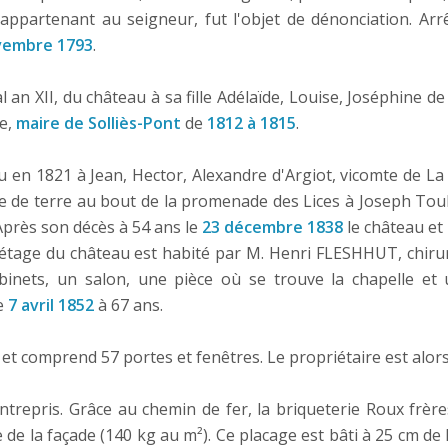
ppartenant au seigneur, fut l'objet de dénonciation. Arr
vembre 1793
.
al an XII, du château à sa fille Adélaïde, Louise, Joséphine 
ie,
maire de Solliès-Pont
de
1812 à 1815
.
 en 1821 à Jean, Hector, Alexandre d'Argiot, vicomte de La F
e de terre au bout de la promenade des Lices à Joseph Toul
 Après son décès à 54 ans le
23 décembre 1838
le château et
étage du château est habité par M. Henri FLESHHUT, chirurg
inets, un salon, une pièce où se trouve la chapelle et 
le
7 avril 1852
à 67 ans.
² et comprend 57 portes et fenêtres. Le propriétaire est alo
trepris. Grâce au chemin de fer, la briqueterie Roux frère
 de la façade (140 kg au m²). Ce placage est bâti à 25 cm de l