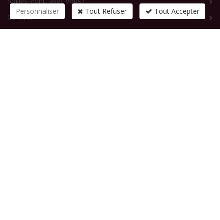
Solliès-Pont, avec vous !
Personnaliser
Tout Refuser
Tout Accepter
Contact
CONTACTEZ-NOUS
1 rue de la République
83210
SOLLIES-PONT
Tél :
+33 (0)4 94 13 58 00
Fax :
+33 (0)4 94 13 58 01
Email :
infosite@solliespont.fr