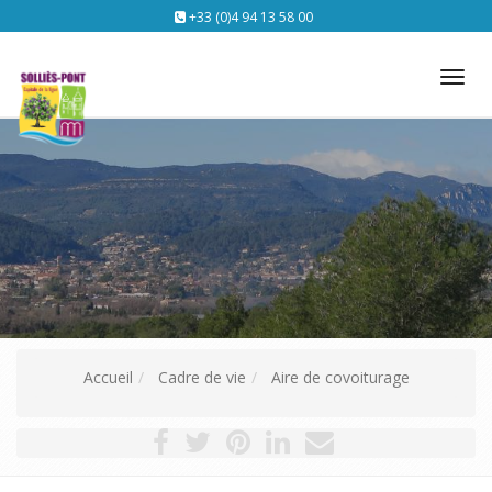
+33 (0)4 94 13 58 00
Tog
nav
Accueil
Cadre de vie
Aire de covoiturage