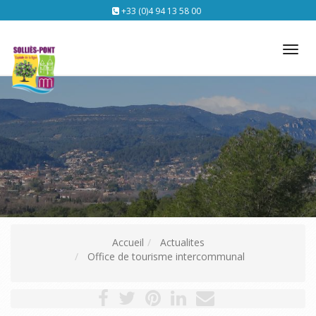
+33 (0)4 94 13 58 00
Tog
nav
Accueil
Actualites
Office de tourisme intercommunal