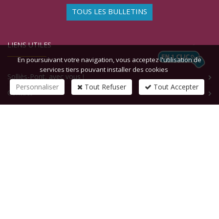
TOUS LES BULLETINS
LIENS UTILES
En poursuivant votre navigation, vous acceptez l'utilisation de
services tiers pouvant installer des cookies
Solliès-Pont, avec vous !
Personnaliser
Tout Refuser
Tout Accepter
Contact
CONTACTEZ-NOUS
1 rue de la République
83210
SOLLIES-PONT
Tél :
+33 (0)4 94 13 58 00
Fax :
+33 (0)4 94 13 58 01
Email :
infosite@solliespont.fr