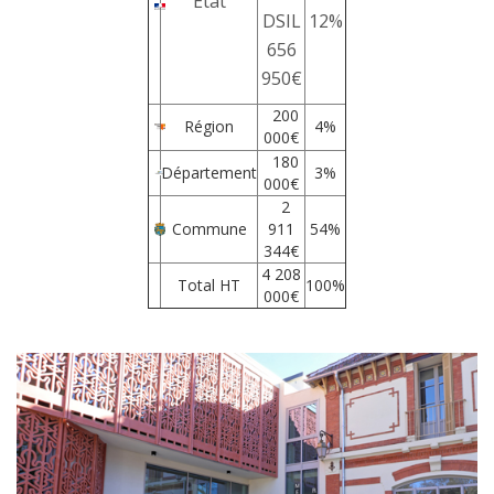
Etat
DSIL
12%
656
950€
200
Région
4%
000€
180
Département
3%
000€
2
Commune
911
54%
344€
4 208
Total HT
100%
000€