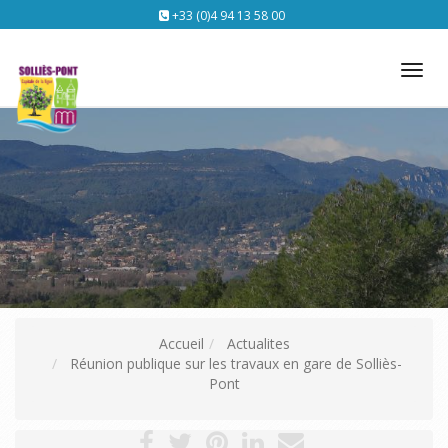
+33 (0)4 94 13 58 00
Tog
nav
Accueil
Actualites
Réunion publique sur les travaux en gare de Solliès-
Pont