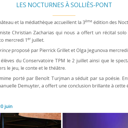
LES NOCTURNES À SOLLIÈS-PONT
ème
hâteau et la médiathèque accueillent la 3
 édition des Noc
niste Christian Zacharias qui nous a offert un récital solo
er 
co mercredi 1
juillet.
rince
 proposé par Pierrick Grillet et Olga Jegunova mercredi
élèves du Conservatoire TPM le 2 juillet ainsi que le spectacl
s le jeu, le conte et le théâtre.
 mime porté par Benoît Turjman a séduit par sa poésie. Enfin,
nuelle Demuyter, a offert une conclusion brillante à cette é
0 juin