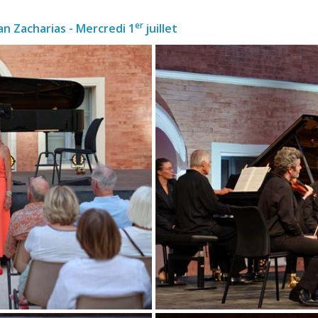
er 
an Zacharias - Mercredi 1
juillet