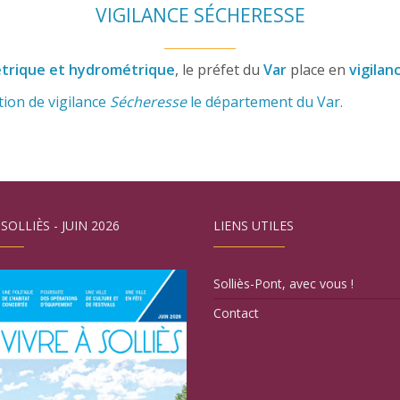
VIGILANCE SÉCHERESSE
métrique et hydrométrique
, le préfet du
Var
place en
vigilan
tion de vigilance
Sécheresse
le département du Var.
 SOLLIÈS - JUIN 2026
LIENS UTILES
Solliès-Pont, avec vous !
Contact