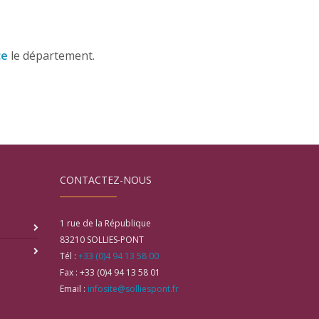
ce
le département.
CONTACTEZ-NOUS
1 rue de la République
83210
SOLLIES-PONT
Tél :
+33 (0)4 94 13 58 00
Fax :
+33 (0)4 94 13 58 01
Email :
infosite@solliespont.fr