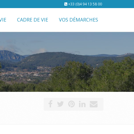
+33 (0)4 94 13 58 00
VIE
CADRE DE VIE
VOS DÉMARCHES