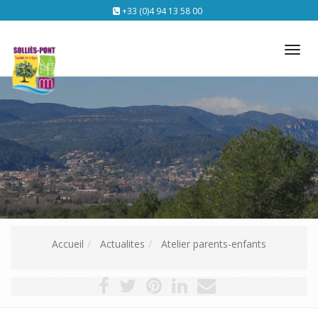
+33 (0)4 94 13 58 00
Tog
nav
Accueil
Actualites
Atelier parents-enfants