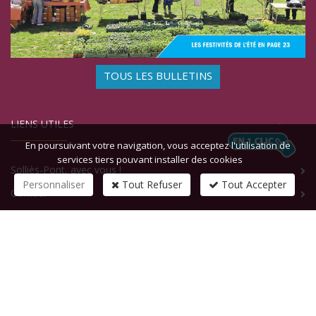
TOUS LES BULLETINS
LIENS UTILES
En poursuivant votre navigation, vous acceptez l'utilisation de
services tiers pouvant installer des cookies
Solliès-Pont, avec vous !
Personnaliser
Tout Refuser
Tout Accepter
Contact
CONTACTEZ-NOUS
1 rue de la République
83210
SOLLIES-PONT
Tél :
+33 (0)4 94 13 58 00