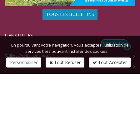
TOUS LES BULLETINS
LIENS UTILES
En poursuivant votre navigation, vous acceptez l'utilisation de
services tiers pouvant installer des cookies
Solliès-Pont, avec vous !
Personnaliser
Tout Refuser
Tout Accepter
Contact
CONTACTEZ-NOUS
1 rue de la République
83210
SOLLIES-PONT
Tél :
+33 (0)4 94 13 58 00
Fax :
+33 (0)4 94 13 58 01
Email :
infosite@solliespont.fr