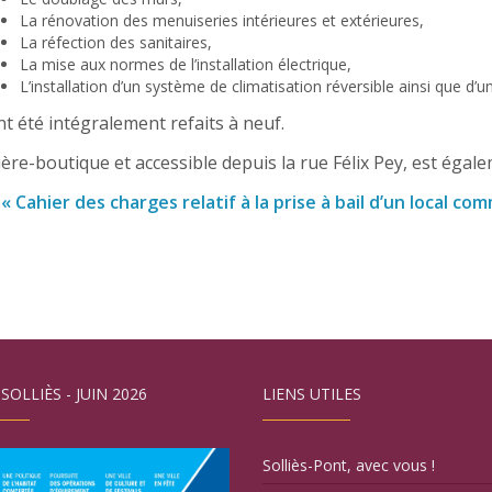
La rénovation des menuiseries intérieures et extérieures,
La réfection des sanitaires,
La mise aux normes de l’installation électrique,
L’installation d’un système de climatisation réversible ainsi que d’u
nt été intégralement refaits à neuf.
ère-boutique et accessible depuis la rue Félix Pey, est égale
e
«
Cahier des charges relatif à la prise à bail d’un local co
 SOLLIÈS - JUIN 2026
LIENS UTILES
Solliès-Pont, avec vous !