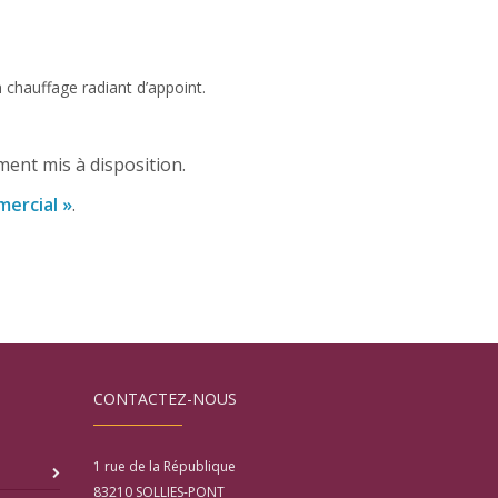
n chauffage radiant d’appoint.
ment mis à disposition.
mmercial
»
.
CONTACTEZ-NOUS
1 rue de la République
83210
SOLLIES-PONT