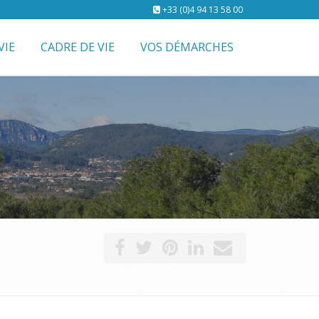
+33 (0)4 94 13 58 00
VIE
CADRE DE VIE
VOS DÉMARCHES