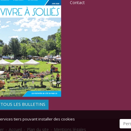
Contact
TOUS LES BULLETINS
ervices tiers pouvant installer des cookies
Per
er
-
Accueil
-
Plan du site
-
Mentions légales