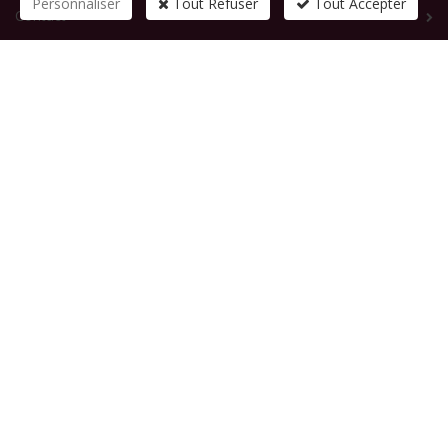
Personnaliser
Tout Refuser
Tout Accepter
Contact
CONTACTEZ-NOUS
1 rue de la République
83210
SOLLIES-PONT
Tél :
+33 (0)4 94 13 58 00
Fax :
+33 (0)4 94 13 58 01
Email :
infosite@solliespont.fr