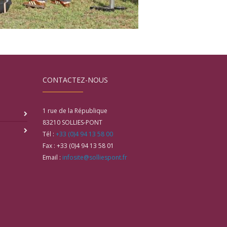
CONTACTEZ-NOUS
1 rue de la République
83210
SOLLIES-PONT
Tél :
+33 (0)4 94 13 58 00
Fax :
+33 (0)4 94 13 58 01
Email :
infosite@solliespont.fr