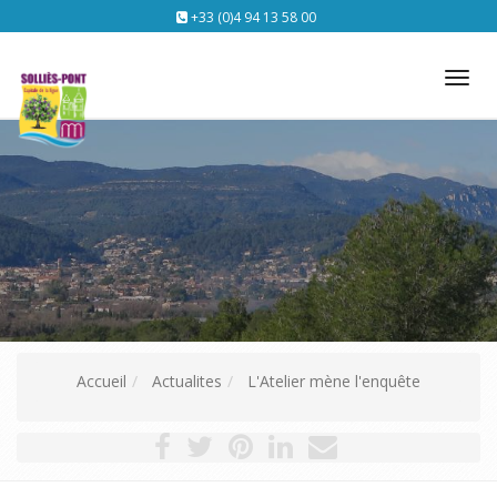
+33 (0)4 94 13 58 00
Tog
nav
Accueil
Actualites
L'Atelier mène l'enquête