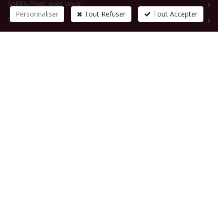
Solliès-Pont, avec vous !
Personnaliser
Tout Refuser
Tout Accepter
Contact
CONTACTEZ-NOUS
1 rue de la République
83210
SOLLIES-PONT
Tél :
+33 (0)4 94 13 58 00
Fax :
+33 (0)4 94 13 58 01
Email :
infosite@solliespont.fr