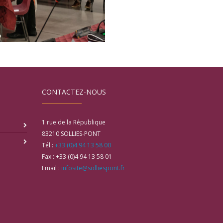
CONTACTEZ-NOUS
1 rue de la République
83210
SOLLIES-PONT
Tél :
+33 (0)4 94 13 58 00
Fax :
+33 (0)4 94 13 58 01
Email :
infosite@solliespont.fr