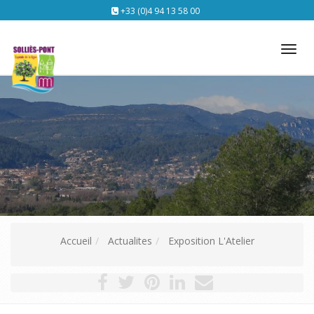
+33 (0)4 94 13 58 00
Tog
nav
Accueil
Actualites
Exposition L'Atelier