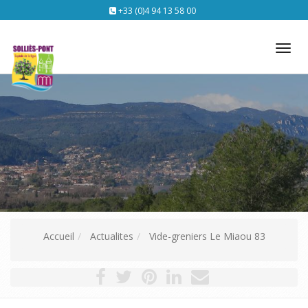
+33 (0)4 94 13 58 00
Tog
nav
Accueil
Actualites
Vide-greniers Le Miaou 83