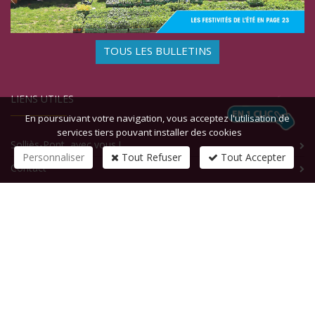
TOUS LES BULLETINS
LIENS UTILES
En poursuivant votre navigation, vous acceptez l'utilisation de
services tiers pouvant installer des cookies
Solliès-Pont, avec vous !
Personnaliser
Tout Refuser
Tout Accepter
Contact
CONTACTEZ-NOUS
1 rue de la République
83210
SOLLIES-PONT
Tél :
+33 (0)4 94 13 58 00
Fax :
+33 (0)4 94 13 58 01