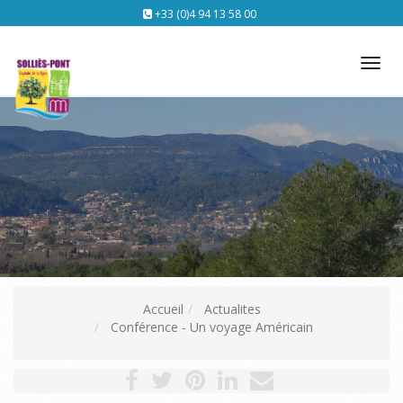
+33 (0)4 94 13 58 00
Tog
nav
Accueil
Actualites
Conférence - Un voyage Américain