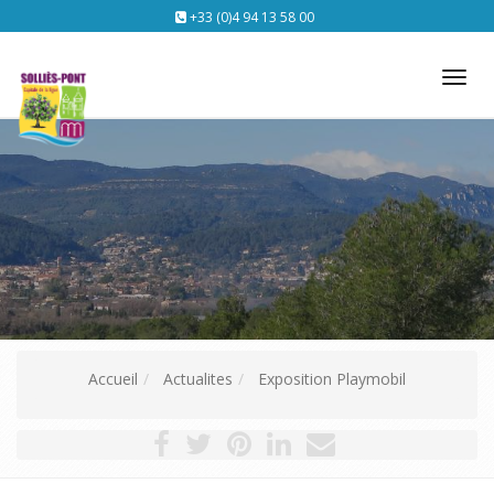
+33 (0)4 94 13 58 00
Tog
nav
Accueil
Actualites
Exposition Playmobil