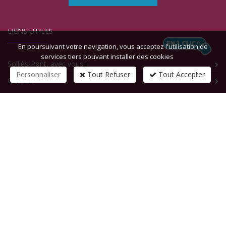
LIENS UTILES
En poursuivant votre navigation, vous acceptez l'utilisation de
services tiers pouvant installer des cookies
Solliès-Pont, avec vous !
Personnaliser
Tout Refuser
Tout Accepter
Contact
CONTACTEZ-NOUS
1 rue de la République
83210
SOLLIES-PONT
Tél :
+33 (0)4 94 13 58 00
Fax :
+33 (0)4 94 13 58 01
Email :
infosite@solliespont.fr