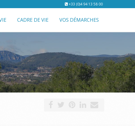
+33 (0)4 94 13 58 00
VIE
CADRE DE VIE
VOS DÉMARCHES