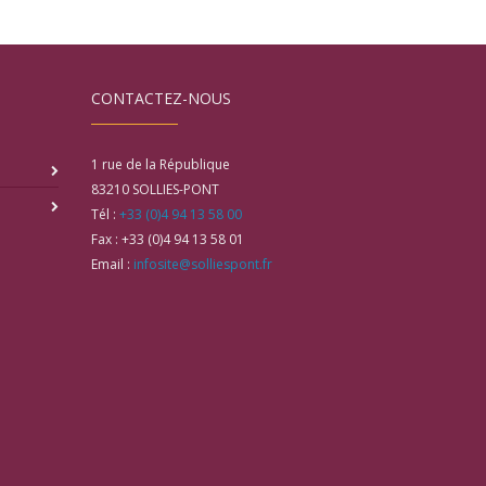
CONTACTEZ-NOUS
1 rue de la République
83210
SOLLIES-PONT
Tél :
+33 (0)4 94 13 58 00
Fax :
+33 (0)4 94 13 58 01
Email :
infosite@solliespont.fr