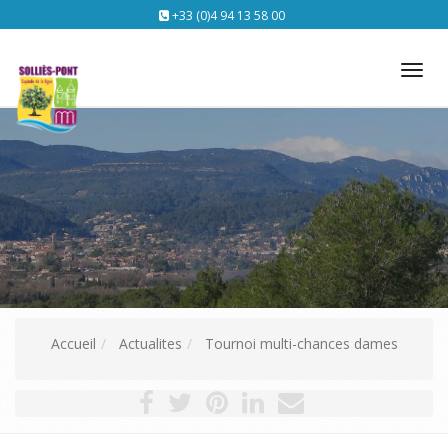
+33 (0)4 94 13 58 00
Tog
nav
Accueil
Actualites
Tournoi multi-chances dames