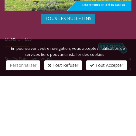
TOUS LES BULLETINS
LIENS UTILES
En poursuivant votre navigation, vous acceptez l'utilisation de
services tiers pouvant installer des cookies
Solliès-Pont, avec vous !
Personnaliser
Tout Refuser
Tout Accepter
Contact
CONTACTEZ-NOUS
1 rue de la République
83210
SOLLIES-PONT
Tél :
+33 (0)4 94 13 58 00
Fax :
+33 (0)4 94 13 58 01
Email :
infosite@solliespont.fr