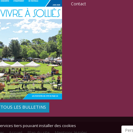
Contact
TOUS LES BULLETINS
ervices tiers pouvant installer des cookies
Per
er
-
Accueil
-
Plan du site
-
Mentions légales