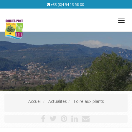
+33 (0)4 94 13 58 00
Tog
nav
Accueil
Actualites
Foire aux plants