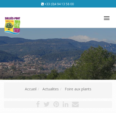
+33 (0)4 94 13 58 00
Tog
nav
Accueil
Actualites
Foire aux plants