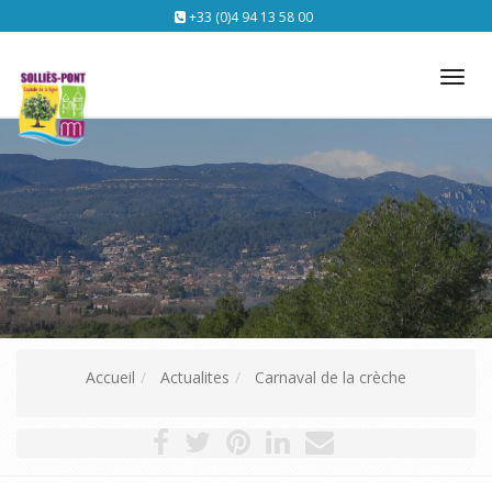
+33 (0)4 94 13 58 00
Tog
nav
Accueil
Actualites
Carnaval de la crèche